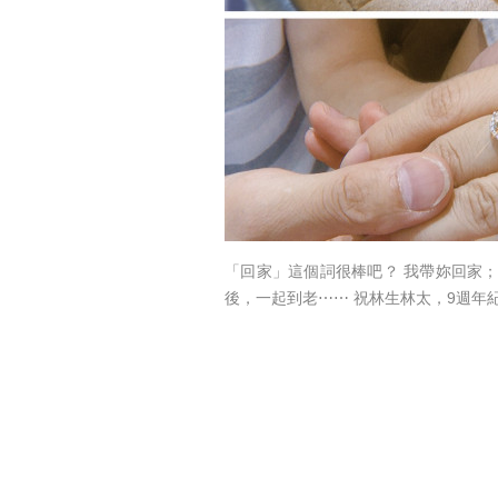
「回家」這個詞很棒吧？ 我帶妳回家；
後，一起到老⋯⋯ 祝林生林太，9週年紀