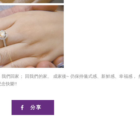
 我們回家； 回我們的家。 成家後~ 仍保持儀式感、新鮮感、幸福感， 
念快樂!!
分享