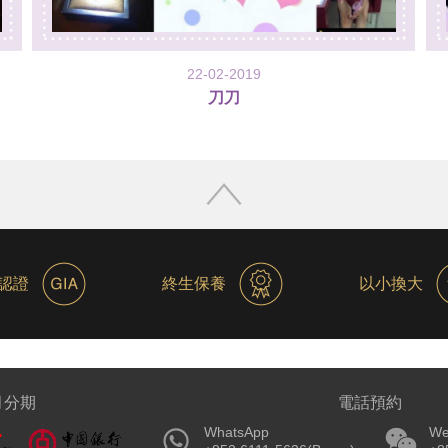
22-02-2019
刀刀
認證
終生保養
以小換大
個月分期
電話預約
WhatsApp
We