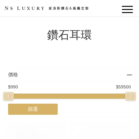
鑽石耳環
價格
990
59500
篩選