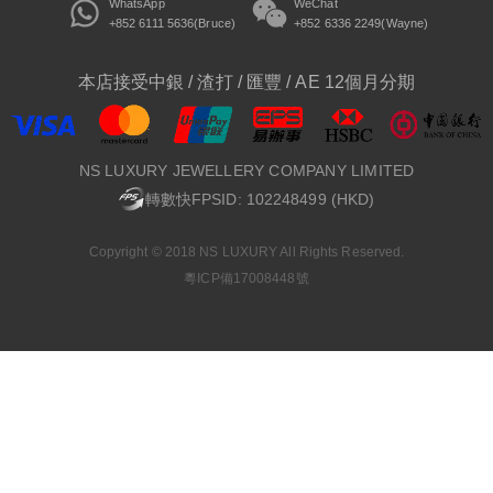
WhatsApp
WeChat
+852 6111 5636(Bruce)
+852 6336 2249(Wayne)
本店接受中銀 / 渣打 / 匯豐 / AE 12個月分期
NS LUXURY JEWELLERY COMPANY LIMITED
轉數快FPSID: 102248499 (HKD)
Copyright © 2018 NS LUXURY All Rights Reserved.
粵ICP備17008448號