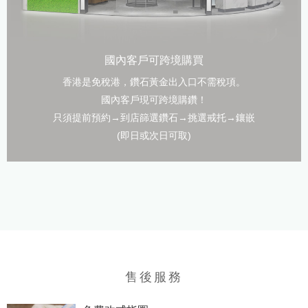
國內客戶可跨境購買
香港是免稅港，鑽石黃金出入口不需稅項。
國內客戶現可跨境購鑽！
只須提前預約→到店篩選鑽石→挑選戒托→鑲嵌
(即日或次日可取)
售後服務