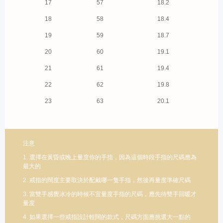
17
57
18.2
18
58
18.4
19
59
18.7
20
60
19.1
21
61
19.4
22
62
19.8
23
63
20.1
注意
1. 選擇在黃昏或晚上量度你的手指，因為這個時段手指的尺碼應為
最大的
2. 戒指的闊度主要取決於配戴哪一隻手指，然後再量度準確尺碼
3. 當雙手感覺冰冷的時候不宜量度手指的尺碼，應先待雙手回暖才
量度
4. 如果選擇一些戒指設計較闊的款式，尺碼方面應挑選大一點的