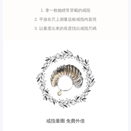
1. 拿一枚她經常穿戴的戒指
2. 平放在尺上測量這枚戒指內直徑
3. 以量度出來的長度找出戒指尺碼
戒指量圈 免費外借