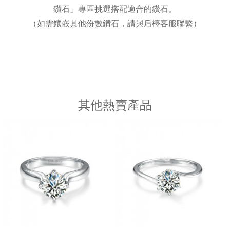
鑽石」專區挑選搭配適合的鑽石。
（如需鑲嵌其他份數鑽石，請與后檯客服聯繫）
其他熱賣產品