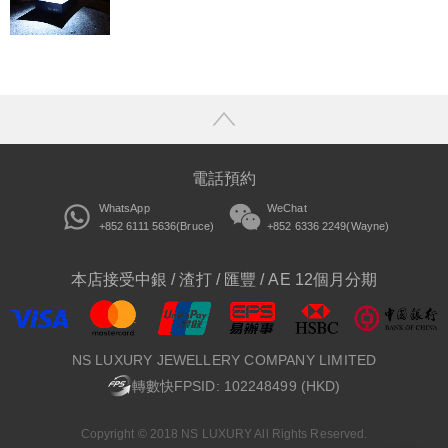
電話預約
WhatsApp
WeChat
+852 6111 5636(Bruce)
+852 6336 2249(Wayne)
本店接受中銀 / 渣打 / 匯豐 / AE 12個月分期
NS LUXURY JEWELLERY COMPANY LIMITED
轉數快FPSID: 102248499 (HKD)
Copyright © 2018 NS LUXURY All Rights Reserved.