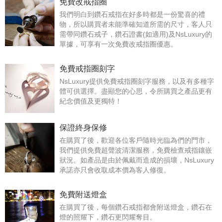
免費改戒指圈
我們明白到鑽石戒指在好多時都是一份驚喜的禮
物，所以購買者未能準確知道所需的尺寸，客人只
需帶同鑽石戒子，鑽石證書(如適用)及NsLuxury的
單據，可享有一次免費改戒指圈優惠。
免費戒指圈刻字
NsLuxury提供免費戒指圈刻字服務，以及有多種字
體可供選擇。盡顯您的心思，令所購買之產品更有
紀念價值及更獨特！
保證終身保修
在購買了後，歡迎各位客戶隨時光臨為們的門市，
我們提供免費超聲波清潔服務，免費檢查戒指鑲嵌
狀況。如產品是由於佩戴而造成的損壞，NsLuxury
承諾亦只會收取成本價為客人修復。
免費附送燈盒
在購買了後，每個鑽石戒指都會附送燈盒，鑽石在
燈的照耀下，鑽石更閃耀奪目。