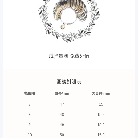
戒指量圈 免費外借
圈號對照表
指圈號
周長/mm
內直徑/mm
7
47
15
8
48
15.2
9
49
15.5
10
50
15.9