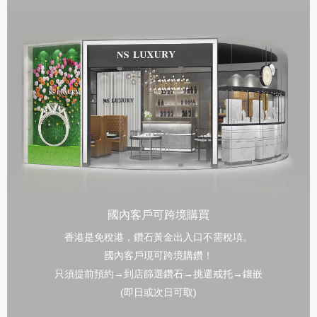
國內客戶可跨境購買
香港是免稅港，鑽石黃金出入口不需稅項。
國內客戶現可跨境購鑽！
只須提前預約→到店篩選鑽石→挑選戒托→鑲嵌
(即日或次日可取)