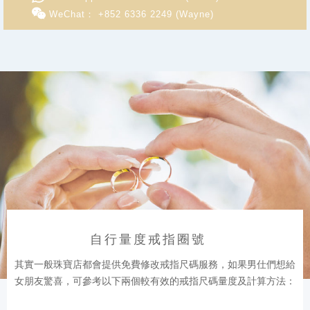
WeChat： +852 6336 2249 (Wayne)
自行量度戒指圈號
其實一般珠寶店都會提供免費修改戒指尺碼服務，如果男仕們想給
女朋友驚喜，可參考以下兩個較有效的戒指尺碼量度及計算方法：