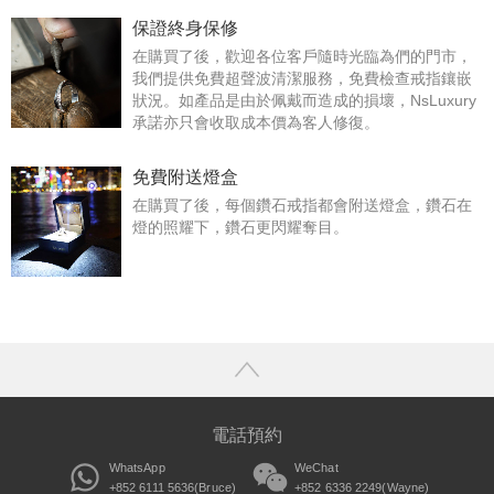
保證終身保修
在購買了後，歡迎各位客戶隨時光臨為們的門市，
我們提供免費超聲波清潔服務，免費檢查戒指鑲嵌
狀況。如產品是由於佩戴而造成的損壞，NsLuxury
承諾亦只會收取成本價為客人修復。
免費附送燈盒
在購買了後，每個鑽石戒指都會附送燈盒，鑽石在
燈的照耀下，鑽石更閃耀奪目。
電話預約
WhatsApp
WeChat
+852 6111 5636(Bruce)
+852 6336 2249(Wayne)