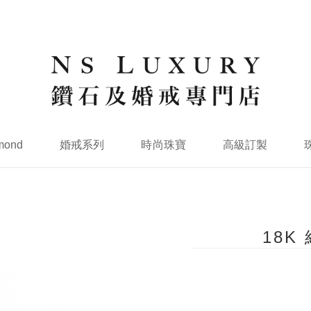
mond
婚戒系列
時尚珠寶
高級訂製
18K