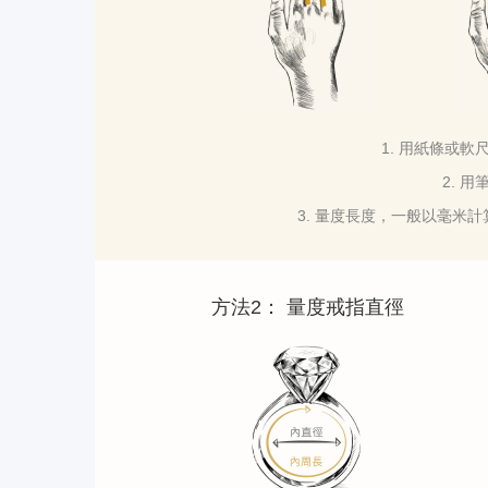
1. 用紙條或
2. 
3. 量度長度，一般以毫米
方法2： 量度戒指直徑