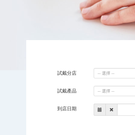
試戴分店
-- 選擇 --
試戴產品
-- 選擇 --
到店日期