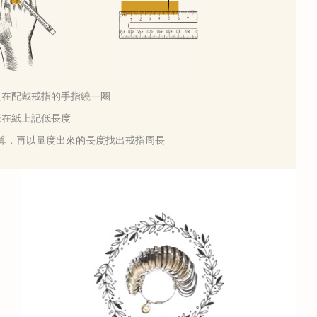
軟尺在配戴戒指的手指繞一圈
用筆在紙上記低長度
計算，再以量度出來的長度找出戒指周長