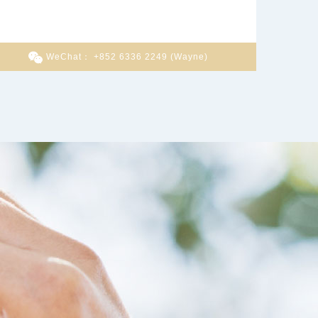
WeChat： +852 6336 2249 (Wayne)