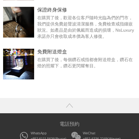
保證終身保修
在購買了後，歡迎各位客戶隨時光臨為們的門市，
我們提供免費超聲波清潔服務，免費檢查戒指鑲嵌
狀況。如產品是由於佩戴而造成的損壞，NsLuxury
承諾亦只會收取成本價為客人修復。
免費附送燈盒
在購買了後，每個鑽石戒指都會附送燈盒，鑽石在
燈的照耀下，鑽石更閃耀奪目。
電話預約
WhatsApp
WeChat
+852 6111 5636(Bruce)
+852 6336 2249(Wayne)