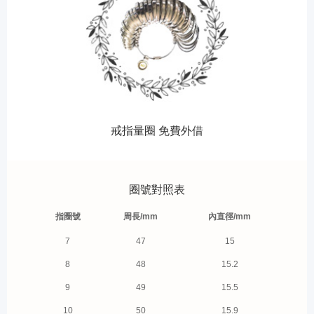
戒指量圈 免費外借
圈號對照表
指圈號
周長/mm
內直徑/mm
7
47
15
8
48
15.2
9
49
15.5
10
50
15.9