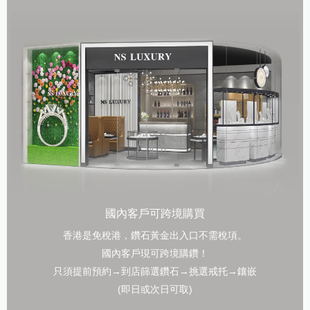
國內客戶可跨境購買
香港是免稅港，鑽石黃金出入口不需稅項。
國內客戶現可跨境購鑽！
只須提前預約→到店篩選鑽石→挑選戒托→鑲嵌
(即日或次日可取)