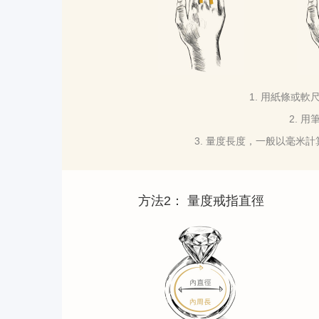
1. 用紙條或
2. 
3. 量度長度，一般以毫米
方法2： 量度戒指直徑