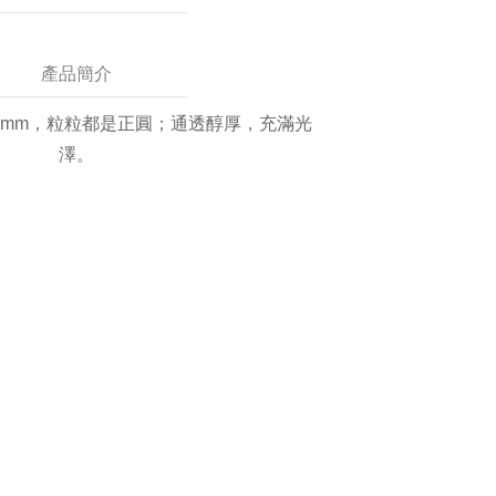
產品簡介
10mm，粒粒都是正圓；通透醇厚，充滿光
澤。