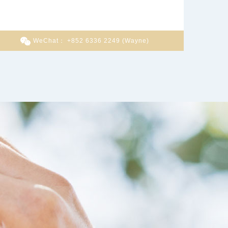
WeChat： +852 6336 2249 (Wayne)