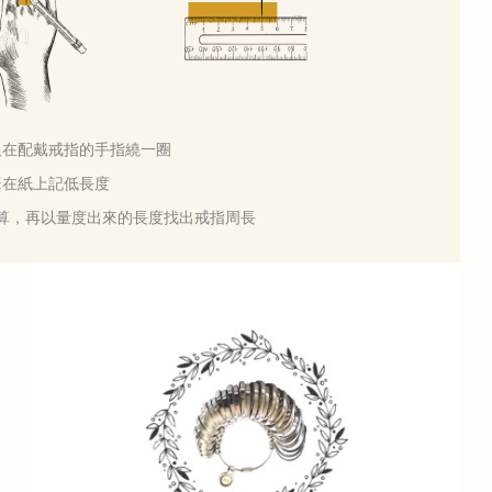
軟尺在配戴戒指的手指繞一圈
用筆在紙上記低長度
計算，再以量度出來的長度找出戒指周長