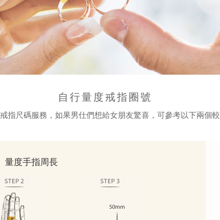
自行量度戒指圈號
戒指尺碼服務，如果男仕們想給女朋友驚喜，可參考以下兩個較
： 量度手指周長