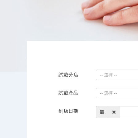
試戴分店
-- 選擇 --
試戴產品
-- 選擇 --
到店日期