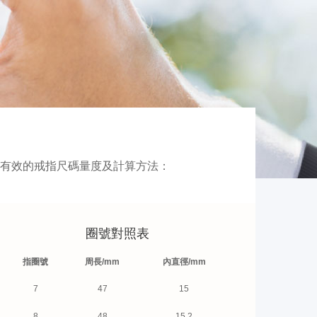
有效的戒指尺碼量度及計算方法：
圈號對照表
指圈號
周長/mm
內直徑/mm
7
47
15
8
48
15.2