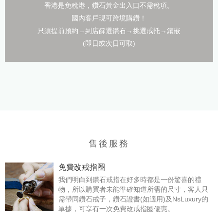
香港是免稅港，鑽石黃金出入口不需稅項。
國內客戶現可跨境購鑽！
只須提前預約→到店篩選鑽石→挑選戒托→鑲嵌
(即日或次日可取)
售後服務
免費改戒指圈
我們明白到鑽石戒指在好多時都是一份驚喜的禮
物，所以購買者未能準確知道所需的尺寸，客人只
需帶同鑽石戒子，鑽石證書(如適用)及NsLuxury的
單據，可享有一次免費改戒指圈優惠。