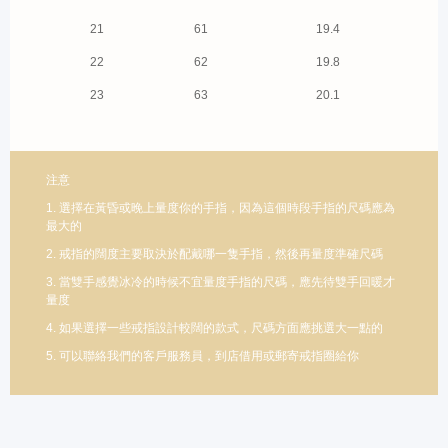
21
61
19.4
22
62
19.8
23
63
20.1
注意
1. 選擇在黃昏或晚上量度你的手指，因為這個時段手指的尺碼應為
最大的
2. 戒指的闊度主要取決於配戴哪一隻手指，然後再量度準確尺碼
3. 當雙手感覺冰冷的時候不宜量度手指的尺碼，應先待雙手回暖才
量度
4. 如果選擇一些戒指設計較闊的款式，尺碼方面應挑選大一點的
5. 可以聯絡我們的客戶服務員，到店借用或郵寄戒指圈給你