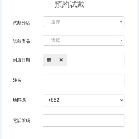
預約試戴
-- 選擇 --
試戴分店
-- 選擇 --
試戴產品
到店日期
姓名
地區碼
電話號碼