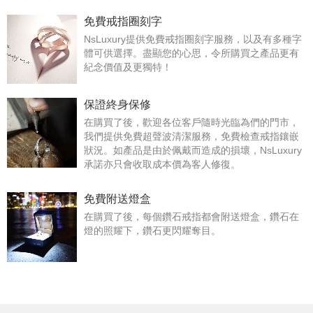
免費戒指圈刻字
NsLuxury提供免費戒指圈刻字服務，以及有多種字
體可供選擇。盡顯您的心思，令所購買之產品更有
紀念價值及更獨特！
保證終身保修
在購買了後，歡迎各位客戶隨時光臨為們的門市，
我們提供免費超聲波清潔服務，免費檢查戒指鑲嵌
狀況。如產品是由於佩戴而造成的損壞，NsLuxury
承諾亦只會收取成本價為客人修復。
免費附送燈盒
在購買了後，每個鑽石戒指都會附送燈盒，鑽石在
燈的照耀下，鑽石更閃耀奪目。