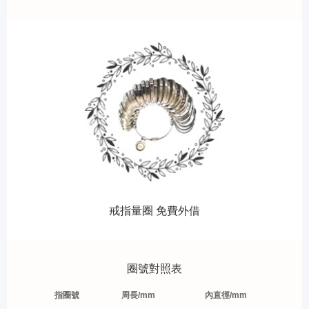
戒指量圈 免費外借
圈號對照表
指圈號
周長/mm
內直徑/mm