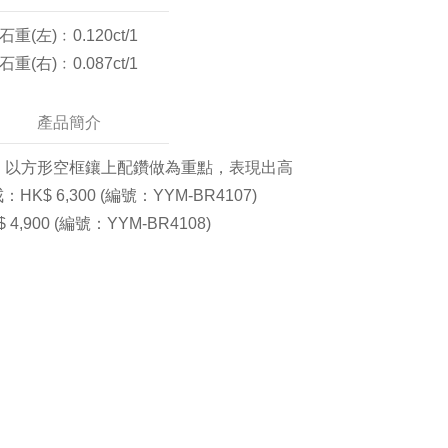
石重(左)﹕0.120ct/1
石重(右)﹕0.087ct/1
產品簡介
，以方形空框鑲上配鑽做為重點，表現出高
戒：
HK$ 6
,
300
(編號：YYM-BR4107
)
$ 4
,
900
(編號：YYM-BR4108
)