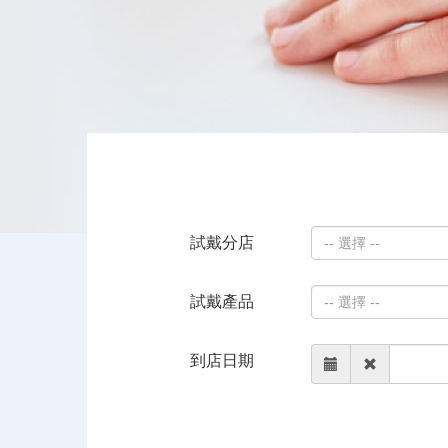
試戴分店
-- 選擇 --
試戴產品
-- 選擇 --
到店日期