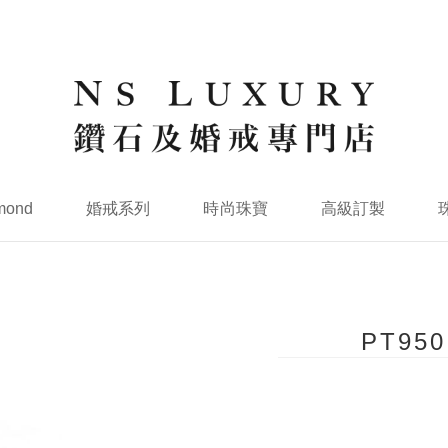
mond
婚戒系列
時尚珠寶
高級訂製
PT9