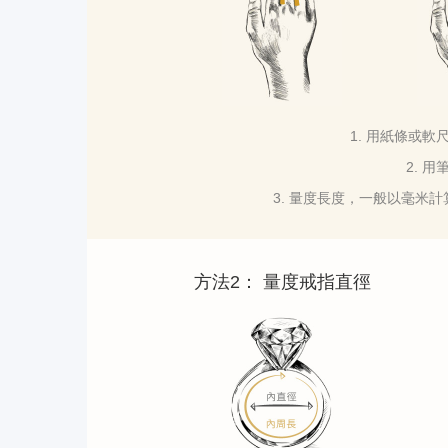
1. 用紙條或
2. 
3. 量度長度，一般以毫米
方法2： 量度戒指直徑