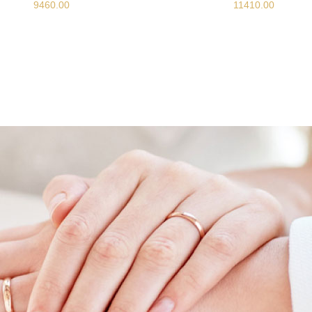
9460.00
11410.00