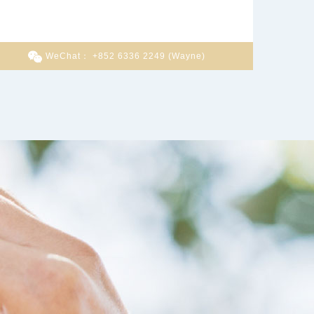
WeChat： +852 6336 2249 (Wayne)