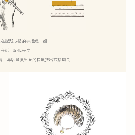
軟尺在配戴戒指的手指繞一圈
用筆在紙上記低長度
計算，再以量度出來的長度找出戒指周長