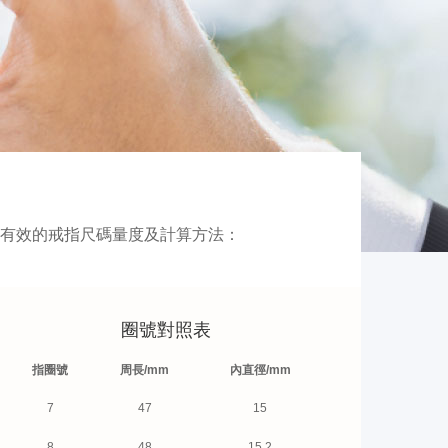
有效的戒指尺碼量度及計算方法：
圈號對照表
指圈號
周長/mm
內直徑/mm
7
47
15
8
48
15.2