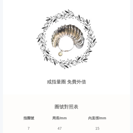
戒指量圈 免費外借
圈號對照表
指圈號
周長/mm
內直徑/mm
7
47
15