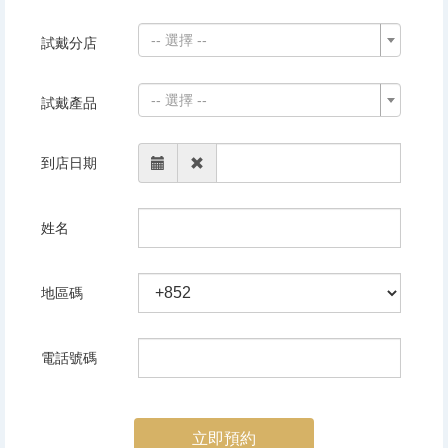
-- 選擇 --
試戴分店
-- 選擇 --
試戴產品
到店日期
姓名
地區碼
電話號碼
立即預約