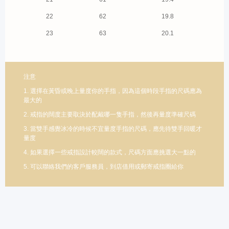
22
62
19.8
23
63
20.1
注意
1. 選擇在黃昏或晚上量度你的手指，因為這個時段手指的尺碼應為
最大的
2. 戒指的闊度主要取決於配戴哪一隻手指，然後再量度準確尺碼
3. 當雙手感覺冰冷的時候不宜量度手指的尺碼，應先待雙手回暖才
量度
4. 如果選擇一些戒指設計較闊的款式，尺碼方面應挑選大一點的
5. 可以聯絡我們的客戶服務員，到店借用或郵寄戒指圈給你