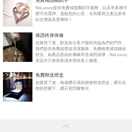
免費戒指圈刻字
NsLuxury提供免費戒指圈刻字服務，以及有多種字
體可供選擇。盡顯您的心思，令所購買之產品更有
紀念價值及更獨特！
保證終身保修
在購買了後，歡迎各位客戶隨時光臨為們的門市，
我們提供免費超聲波清潔服務，免費檢查戒指鑲嵌
狀況。如產品是由於佩戴而造成的損壞，NsLuxury
承諾亦只會收取成本價為客人修復。
免費附送燈盒
在購買了後，每個鑽石戒指都會附送燈盒，鑽石在
燈的照耀下，鑽石更閃耀奪目。