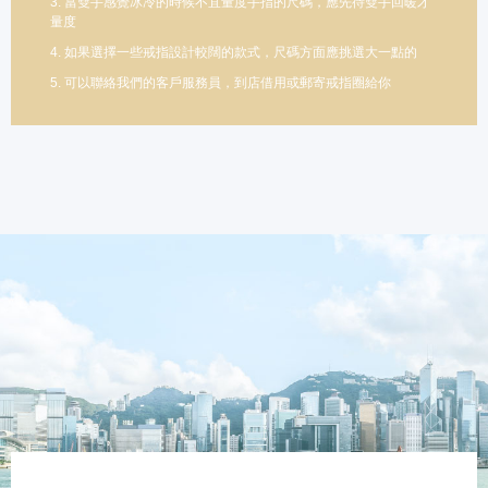
3. 當雙手感覺冰冷的時候不宜量度手指的尺碼，應先待雙手回暖才
量度
4. 如果選擇一些戒指設計較闊的款式，尺碼方面應挑選大一點的
5. 可以聯絡我們的客戶服務員，到店借用或郵寄戒指圈給你