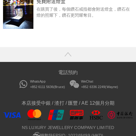
免費附送燈盒
在購買了後，每個鑽石戒指都會附送燈盒，鑽石在
燈的照耀下，鑽石更閃耀奪目。
電話預約
WhatsApp
WeChat
+852 6111 5636(Bruce)
+852 6336 2249(Wayne)
本店接受中銀 / 渣打 / 匯豐 / AE 12個月分期
NS LUXURY JEWELLERY COMPANY LIMITED
轉數快FPSID: 102248499 (HKD)