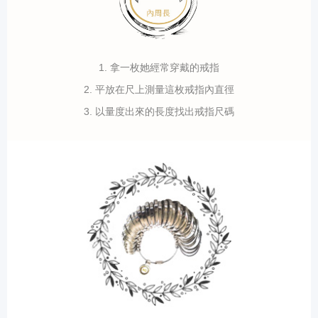
1. 拿一枚她經常穿戴的戒指
2. 平放在尺上測量這枚戒指內直徑
3. 以量度出來的長度找出戒指尺碼