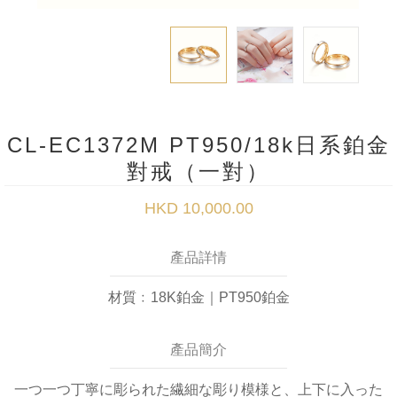
CL-EC1372M PT950/18k日系鉑金
對戒（一對）
HKD 10,000.00
產品詳情
材質﹕18K鉑金｜PT950鉑金
產品簡介
一つ一つ丁寧に彫られた繊細な彫り模様と、上下に入った