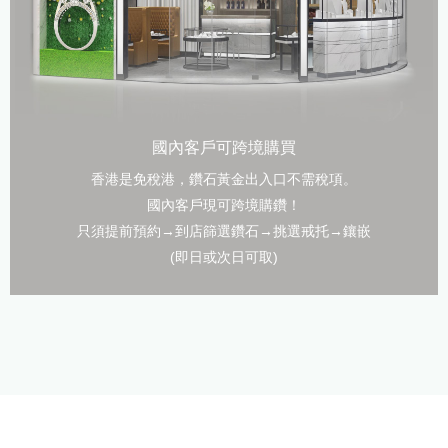
國內客戶可跨境購買
香港是免稅港，鑽石黃金出入口不需稅項。
國內客戶現可跨境購鑽！
只須提前預約→到店篩選鑽石→挑選戒托→鑲嵌
(即日或次日可取)