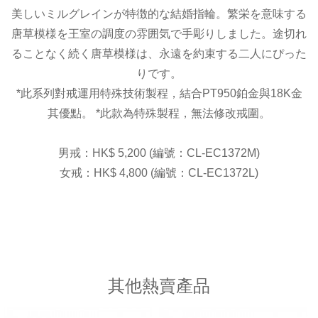
美しいミルグレインが特徴的な結婚指輪。繁栄を意味する
唐草模様を王室の調度の雰囲気で手彫りしました。途切れ
ることなく続く唐草模様は、永遠を約束する二人にぴった
りです。
*
此系列對戒運用特殊技術製程，結合
PT950
鉑金與
18K
金
其優點。
*
此款為特殊製程，無法修改戒圍。
男戒：
HK$ 5
,
200
(編號：CL-EC1372M
)
女戒：
HK$ 4
,
800
(編號：CL-EC1372L
)
其他熱賣產品