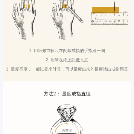
1. 用紙條或軟尺在配戴戒指的手指繞一圈
2. 用筆在紙上記低長度
3. 量度長度，一般以毫米計算，再以量度出來的長度找出戒指周長
方法2： 量度戒指直徑