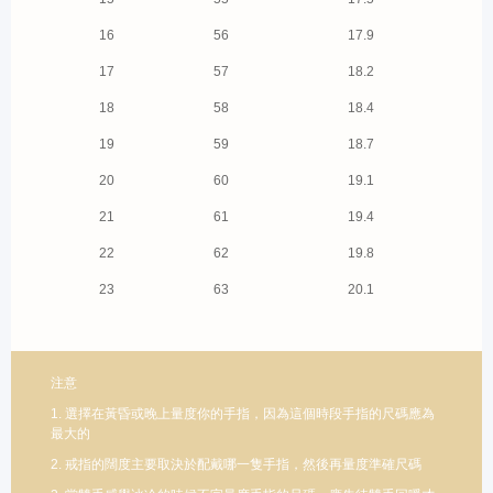
16
56
17.9
17
57
18.2
18
58
18.4
19
59
18.7
20
60
19.1
21
61
19.4
22
62
19.8
23
63
20.1
注意
1. 選擇在黃昏或晚上量度你的手指，因為這個時段手指的尺碼應為
最大的
2. 戒指的闊度主要取決於配戴哪一隻手指，然後再量度準確尺碼