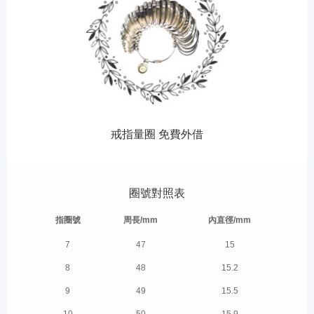
戒指量圈 免費外借
圈號對照表
指圈號
周長/mm
內直徑/mm
7
47
15
8
48
15.2
9
49
15.5
10
50
15.9