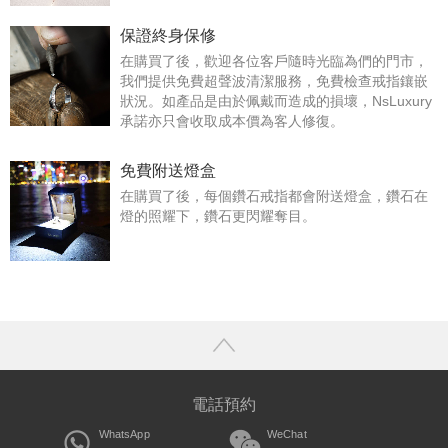
保證終身保修
在購買了後，歡迎各位客戶隨時光臨為們的門市，
我們提供免費超聲波清潔服務，免費檢查戒指鑲嵌
狀況。如產品是由於佩戴而造成的損壞，NsLuxury
承諾亦只會收取成本價為客人修復。
免費附送燈盒
在購買了後，每個鑽石戒指都會附送燈盒，鑽石在
燈的照耀下，鑽石更閃耀奪目。
電話預約
WhatsApp
WeChat