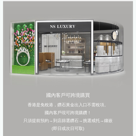
國內客戶可跨境購買
香港是免稅港，鑽石黃金出入口不需稅項。
國內客戶現可跨境購鑽！
只須提前預約→到店篩選鑽石→挑選戒托→鑲嵌
(即日或次日可取)