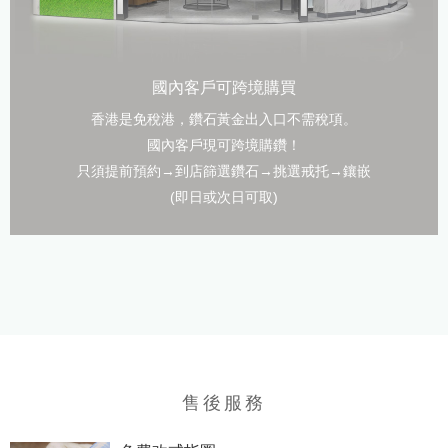
國內客戶可跨境購買
香港是免稅港，鑽石黃金出入口不需稅項。
國內客戶現可跨境購鑽！
只須提前預約→到店篩選鑽石→挑選戒托→鑲嵌
(即日或次日可取)
售後服務