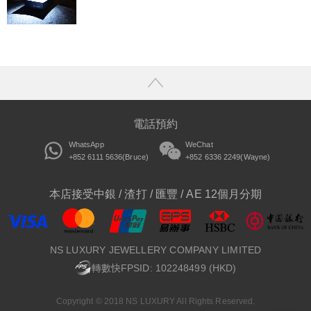
電話預約
WhatsApp
WeChat
+852 6111 5636(Bruce)
+852 6336 2249(Wayne)
本店接受中銀 / 渣打 / 匯豐 / AE 12個月分期
NS LUXURY JEWELLERY COMPANY LIMITED
轉數快FPSID: 102248499 (HKD)
Copyright © 2018 NS LUXURY All Rights Reserved.