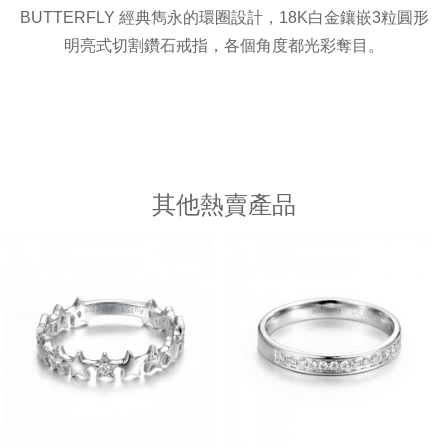
BUTTERFLY 經典雋永的環圈設計，18K白金鑲嵌3粒圓形
明亮式切割鑽石戒指，各個角度都光彩奪目。
其他熱賣產品