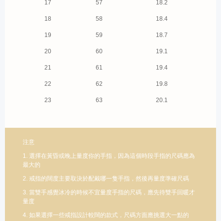
17
57
18.2
18
58
18.4
19
59
18.7
20
60
19.1
21
61
19.4
22
62
19.8
23
63
20.1
注意
1. 選擇在黃昏或晚上量度你的手指，因為這個時段手指的尺碼應為
最大的
2. 戒指的闊度主要取決於配戴哪一隻手指，然後再量度準確尺碼
3. 當雙手感覺冰冷的時候不宜量度手指的尺碼，應先待雙手回暖才
量度
4. 如果選擇一些戒指設計較闊的款式，尺碼方面應挑選大一點的