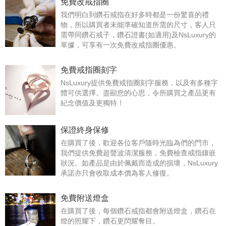
免費改戒指圈
我們明白到鑽石戒指在好多時都是一份驚喜的禮
物，所以購買者未能準確知道所需的尺寸，客人只
需帶同鑽石戒子，鑽石證書(如適用)及NsLuxury的
單據，可享有一次免費改戒指圈優惠。
免費戒指圈刻字
NsLuxury提供免費戒指圈刻字服務，以及有多種字
體可供選擇。盡顯您的心思，令所購買之產品更有
紀念價值及更獨特！
保證終身保修
在購買了後，歡迎各位客戶隨時光臨為們的門市，
我們提供免費超聲波清潔服務，免費檢查戒指鑲嵌
狀況。如產品是由於佩戴而造成的損壞，NsLuxury
承諾亦只會收取成本價為客人修復。
免費附送燈盒
在購買了後，每個鑽石戒指都會附送燈盒，鑽石在
燈的照耀下，鑽石更閃耀奪目。