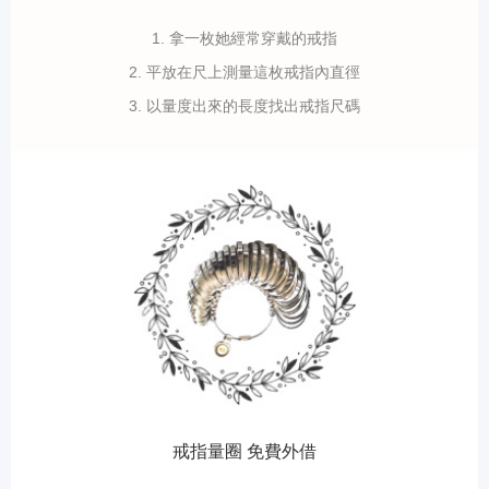
1. 拿一枚她經常穿戴的戒指
2. 平放在尺上測量這枚戒指內直徑
3. 以量度出來的長度找出戒指尺碼
戒指量圈 免費外借