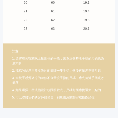
20
60
19.1
21
61
19.4
22
62
19.8
23
63
20.1
注意
1. 選擇在黃昏或晚上量度你的手指，因為這個時段手指的尺碼應為
最大的
2. 戒指的闊度主要取決於配戴哪一隻手指，然後再量度準確尺碼
3. 當雙手感覺冰冷的時候不宜量度手指的尺碼，應先待雙手回暖才
量度
4. 如果選擇一些戒指設計較闊的款式，尺碼方面應挑選大一點的
5. 可以聯絡我們的客戶服務員，到店借用或郵寄戒指圈給你