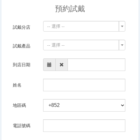
預約試戴
-- 選擇 --
試戴分店
-- 選擇 --
試戴產品
到店日期
姓名
地區碼
電話號碼