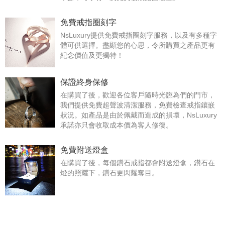
免費戒指圈刻字
NsLuxury提供免費戒指圈刻字服務，以及有多種字
體可供選擇。盡顯您的心思，令所購買之產品更有
紀念價值及更獨特！
保證終身保修
在購買了後，歡迎各位客戶隨時光臨為們的門市，
我們提供免費超聲波清潔服務，免費檢查戒指鑲嵌
狀況。如產品是由於佩戴而造成的損壞，NsLuxury
承諾亦只會收取成本價為客人修復。
免費附送燈盒
在購買了後，每個鑽石戒指都會附送燈盒，鑽石在
燈的照耀下，鑽石更閃耀奪目。