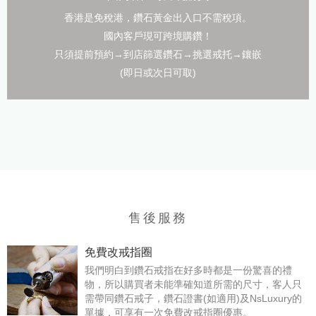
香港是免稅港，鑽石黃金出入口不需稅項。
國內客戶現可跨境購鑽！
只須提前預約→到店篩選鑽石→挑選戒托→鑲嵌
(即日或次日可取)
售後服務
免費改戒指圈
我們明白到鑽石戒指在好多時都是一份驚喜的禮
物，所以購買者未能準確知道所需的尺寸，客人只
需帶同鑽石戒子，鑽石證書(如適用)及NsLuxury的
單據，可享有一次免費改戒指圈優惠。