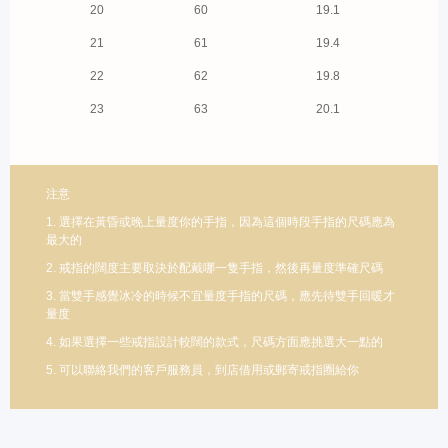
20
60
19.1
21
61
19.4
22
62
19.8
23
63
20.1
注意
1. 選擇在黃昏或晚上量度你的手指，因為這個時段手指的尺碼應為
最大的
2. 戒指的闊度主要取決於配戴哪一隻手指，然後再量度準確尺碼
3. 當雙手感覺冰冷的時候不宜量度手指的尺碼，應先待雙手回暖才
量度
4. 如果選擇一些戒指設計較闊的款式，尺碼方面應挑選大一點的
5. 可以聯絡我們的客戶服務員，到店借用或郵寄戒指圈給你