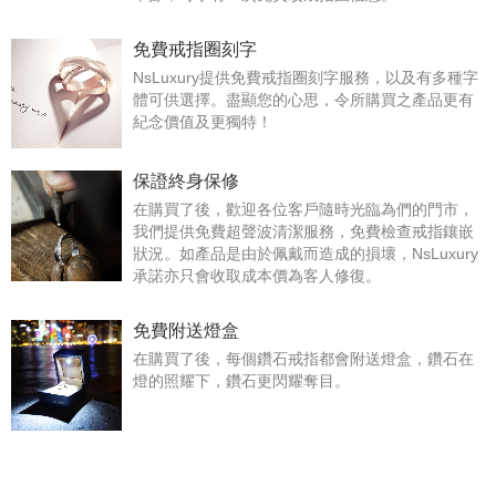
免費戒指圈刻字
NsLuxury提供免費戒指圈刻字服務，以及有多種字
體可供選擇。盡顯您的心思，令所購買之產品更有
紀念價值及更獨特！
保證終身保修
在購買了後，歡迎各位客戶隨時光臨為們的門市，
我們提供免費超聲波清潔服務，免費檢查戒指鑲嵌
狀況。如產品是由於佩戴而造成的損壞，NsLuxury
承諾亦只會收取成本價為客人修復。
免費附送燈盒
在購買了後，每個鑽石戒指都會附送燈盒，鑽石在
燈的照耀下，鑽石更閃耀奪目。