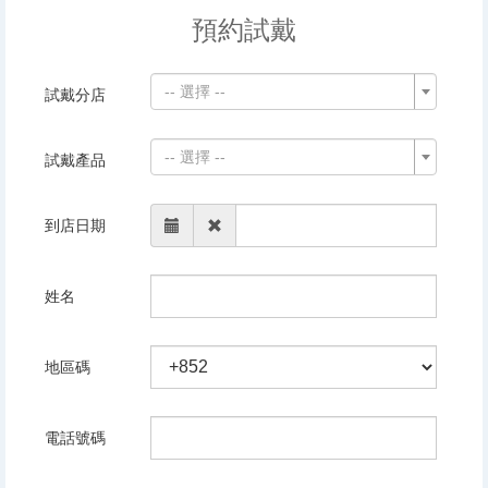
預約試戴
-- 選擇 --
試戴分店
-- 選擇 --
試戴產品
到店日期
姓名
地區碼
電話號碼