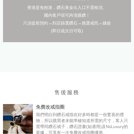
香港是免稅港，鑽石黃金出入口不需稅項。
國內客戶現可跨境購鑽！
只須提前預約→到店篩選鑽石→挑選戒托→鑲嵌
(即日或次日可取)
售後服務
免費改戒指圈
我們明白到鑽石戒指在好多時都是一份驚喜的禮
物，所以購買者未能準確知道所需的尺寸，客人只
需帶同鑽石戒子，鑽石證書(如適用)及NsLuxury的
單據，可享有一次免費改戒指圈優惠。