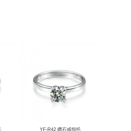
托
YF-R42 鑽石戒指托