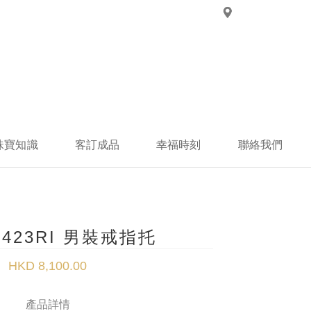
珠寶知識
客訂成品
幸福時刻
聯絡我們
R423RI 男裝戒指托
HKD 8,100.00
產品詳情