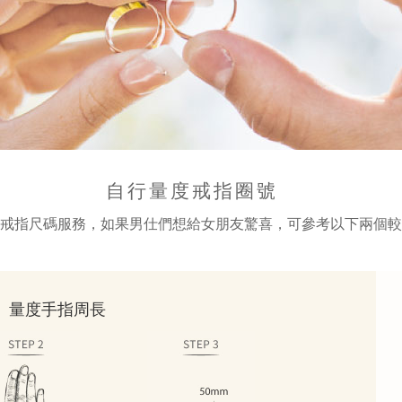
自行量度戒指圈號
戒指尺碼服務，如果男仕們想給女朋友驚喜，可參考以下兩個較
： 量度手指周長