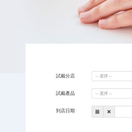
試戴分店
-- 選擇 --
試戴產品
-- 選擇 --
到店日期