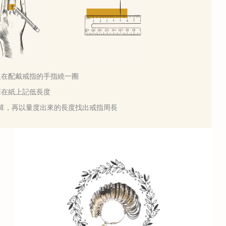
軟尺在配戴戒指的手指繞一圈
用筆在紙上記低長度
計算，再以量度出來的長度找出戒指周長