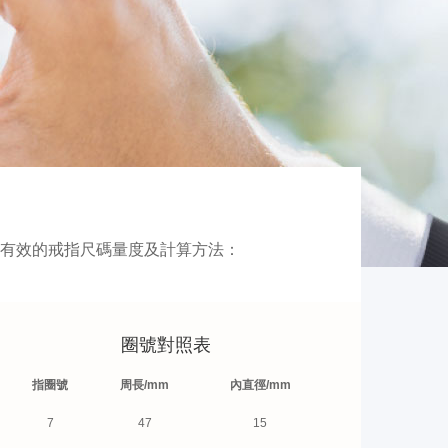
有效的戒指尺碼量度及計算方法：
圈號對照表
指圈號
周長/mm
內直徑/mm
7
47
15