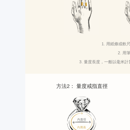
1. 用紙條或
2. 
3. 量度長度，一般以毫米
方法2： 量度戒指直徑