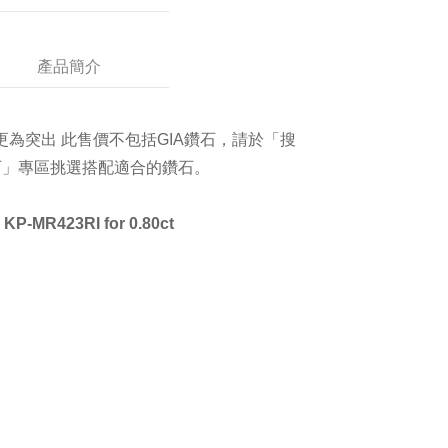
產品簡介
更為突出 此售價不包括GIA鑽石，請於「搜
鑽石」專區挑選搭配適合的鑽石。
KP-MR423RI for 0.80ct