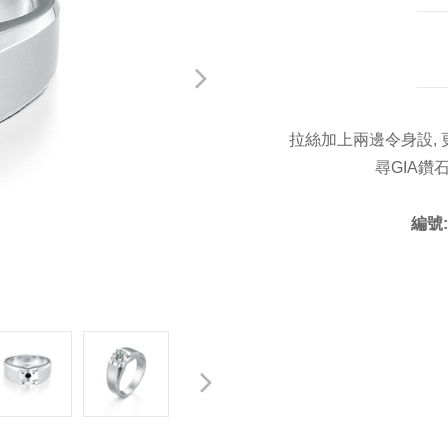
拉絲加上兩邊令身設, 
尋GIA
編號: 