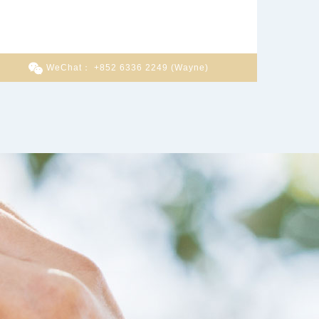
WeChat： +852 6336 2249 (Wayne)