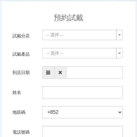
預約試戴
-- 選擇 --
試戴分店
-- 選擇 --
試戴產品
到店日期
姓名
地區碼
電話號碼