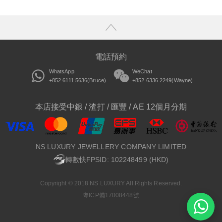
電話預約
WhatsApp
WeChat
+852 6111 5636(Bruce)
+852 6336 2249(Wayne)
本店接受中銀 / 渣打 / 匯豐 / AE 12個月分期
NS LUXURY JEWELLERY COMPANY LIMITED
轉數快FPSID: 102248499 (HKD)
Copyright © 2018 NS LUXURY All Rights Reserved.
粵ICP備17008448號
Wh