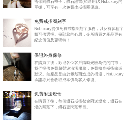
需帶同鑽石戒子，鑽石證書(如適用)及NsLuxury的
單據，可享有一次免費改戒指圈優惠。
免費戒指圈刻字
NsLuxury提供免費戒指圈刻字服務，以及有多種字
體可供選擇。盡顯您的心思，令所購買之產品更有
紀念價值及更獨特！
保證終身保修
在購買了後，歡迎各位客戶隨時光臨為們的門市，
我們提供免費超聲波清潔服務，免費檢查戒指鑲嵌
狀況。如產品是由於佩戴而造成的損壞，NsLuxury
承諾亦只會收取成本價為客人修復。
免費附送燈盒
在購買了後，每個鑽石戒指都會附送燈盒，鑽石在
燈的照耀下，鑽石更閃耀奪目。