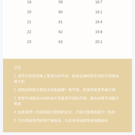
19
59
18.7
20
60
19.1
21
61
19.4
22
62
19.8
23
63
20.1
注意
1. 選擇在黃昏或晚上量度你的手指，因為這個時段手指的尺碼應為
最大的
2. 戒指的闊度主要取決於配戴哪一隻手指，然後再量度準確尺碼
3. 當雙手感覺冰冷的時候不宜量度手指的尺碼，應先待雙手回暖才
量度
4. 如果選擇一些戒指設計較闊的款式，尺碼方面應挑選大一點的
5. 可以聯絡我們的客戶服務員，到店借用或郵寄戒指圈給你