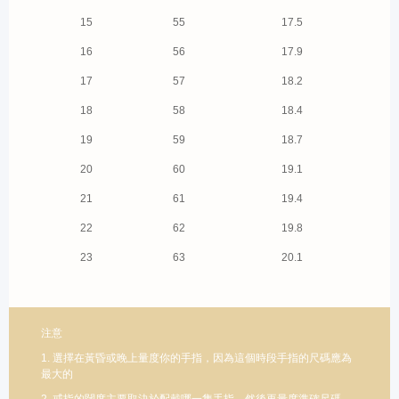
15
55
17.5
16
56
17.9
17
57
18.2
18
58
18.4
19
59
18.7
20
60
19.1
21
61
19.4
22
62
19.8
23
63
20.1
注意
1. 選擇在黃昏或晚上量度你的手指，因為這個時段手指的尺碼應為
最大的
2. 戒指的闊度主要取決於配戴哪一隻手指，然後再量度準確尺碼