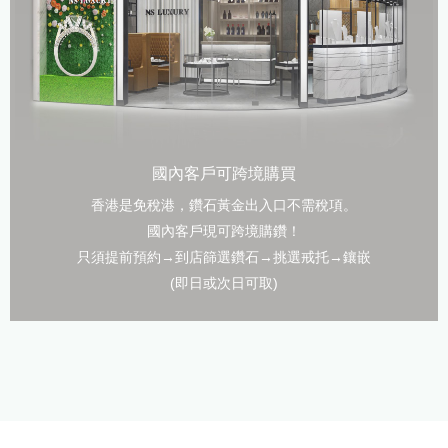
國內客戶可跨境購買
香港是免稅港，鑽石黃金出入口不需稅項。
國內客戶現可跨境購鑽！
只須提前預約→到店篩選鑽石→挑選戒托→鑲嵌
(即日或次日可取)