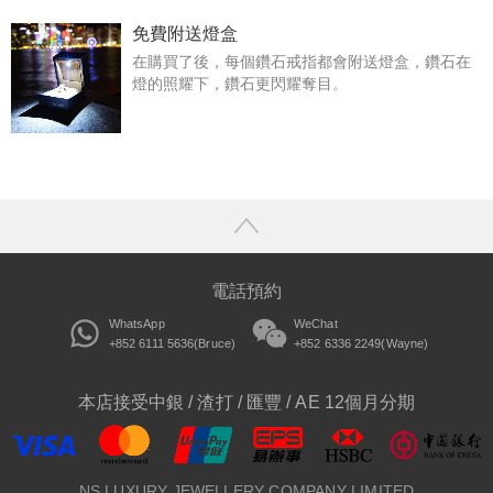
免費附送燈盒
在購買了後，每個鑽石戒指都會附送燈盒，鑽石在
燈的照耀下，鑽石更閃耀奪目。
電話預約
WhatsApp
WeChat
+852 6111 5636(Bruce)
+852 6336 2249(Wayne)
本店接受中銀 / 渣打 / 匯豐 / AE 12個月分期
NS LUXURY JEWELLERY COMPANY LIMITED