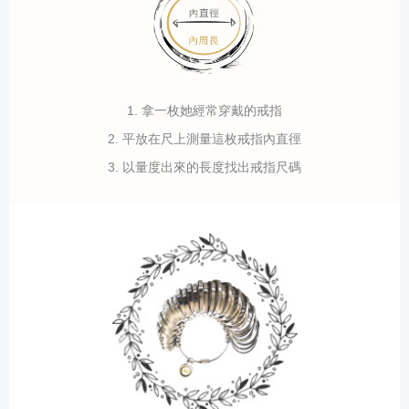
1. 拿一枚她經常穿戴的戒指
2. 平放在尺上測量這枚戒指內直徑
3. 以量度出來的長度找出戒指尺碼