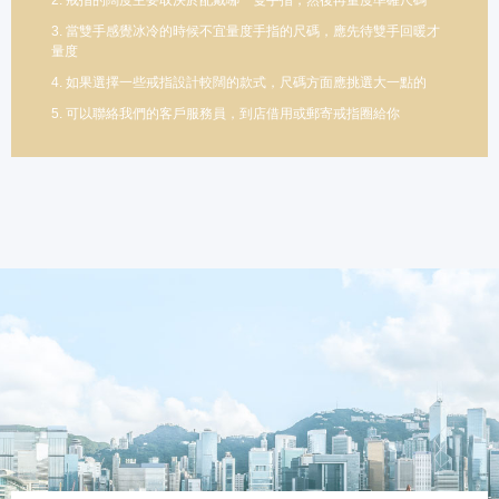
3. 當雙手感覺冰冷的時候不宜量度手指的尺碼，應先待雙手回暖才
量度
4. 如果選擇一些戒指設計較闊的款式，尺碼方面應挑選大一點的
5. 可以聯絡我們的客戶服務員，到店借用或郵寄戒指圈給你