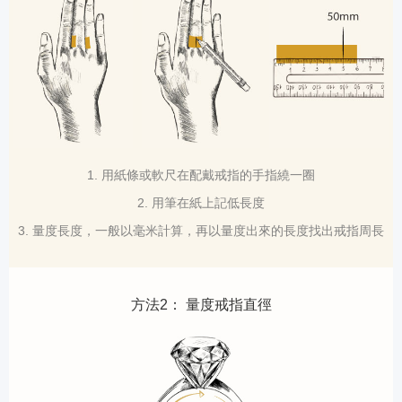
1. 用紙條或軟尺在配戴戒指的手指繞一圈
2. 用筆在紙上記低長度
3. 量度長度，一般以毫米計算，再以量度出來的長度找出戒指周長
方法2： 量度戒指直徑