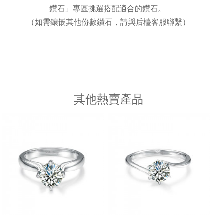
鑽石」專區挑選搭配適合的鑽石。
（如需鑲嵌其他份數鑽石，請與后檯客服聯繫）
其他熱賣產品