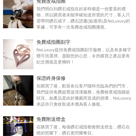
免費改戒指圈
我們明白到鑽石戒指在好多時都是一份驚喜的禮
物，所以購買者未能準確知道所需的尺寸，客人只
需帶同鑽石戒子，鑽石證書(如適用)及NsLuxury的
單據，可享有一次免費改戒指圈優惠。
免費戒指圈刻字
NsLuxury提供免費戒指圈刻字服務，以及有多種字
體可供選擇。盡顯您的心思，令所購買之產品更有
紀念價值及更獨特！
保證終身保修
在購買了後，歡迎各位客戶隨時光臨為們的門市，
我們提供免費超聲波清潔服務，免費檢查戒指鑲嵌
狀況。如產品是由於佩戴而造成的損壞，NsLuxury
承諾亦只會收取成本價為客人修復。
免費附送燈盒
在購買了後，每個鑽石戒指都會附送燈盒，鑽石在
燈的照耀下，鑽石更閃耀奪目。