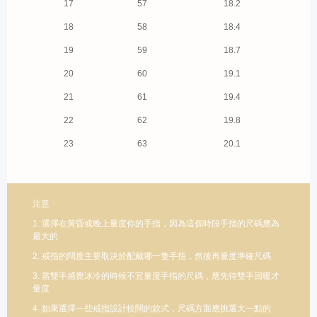
17
57
18.2
18
58
18.4
19
59
18.7
20
60
19.1
21
61
19.4
22
62
19.8
23
63
20.1
注意
1. 選擇在黃昏或晚上量度你的手指，因為這個時段手指的尺碼應為
最大的
2. 戒指的闊度主要取決於配戴哪一隻手指，然後再量度準確尺碼
3. 當雙手感覺冰冷的時候不宜量度手指的尺碼，應先待雙手回暖才
量度
4. 如果選擇一些戒指設計較闊的款式，尺碼方面應挑選大一點的