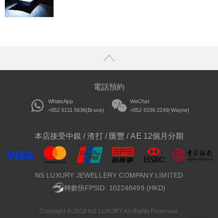
電話預約
WhatsApp
WeChat
+852 6111 5636(Bruce)
+852 6336 2249(Wayne)
本店接受中銀 / 渣打 / 匯豐 / AE 12個月分期
NS LUXURY JEWELLERY COMPANY LIMITED
轉數快FPSID: 102248499 (HKD)
Copyright © 2018 NS LUXURY All Rights Reserved.