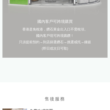
國內客戶可跨境購買
香港是免稅港，鑽石黃金出入口不需稅項。
國內客戶現可跨境購鑽！
只須提前預約→到店篩選鑽石→挑選戒托→鑲嵌
(即日或次日可取)
售後服務