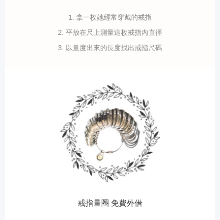
1. 拿一枚她經常穿戴的戒指
2. 平放在尺上測量這枚戒指內直徑
3. 以量度出來的長度找出戒指尺碼
戒指量圈 免費外借