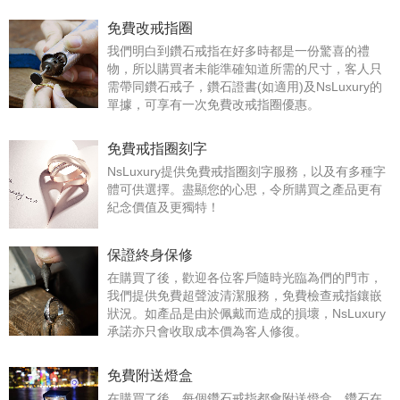
免費改戒指圈
我們明白到鑽石戒指在好多時都是一份驚喜的禮
物，所以購買者未能準確知道所需的尺寸，客人只
需帶同鑽石戒子，鑽石證書(如適用)及NsLuxury的
單據，可享有一次免費改戒指圈優惠。
免費戒指圈刻字
NsLuxury提供免費戒指圈刻字服務，以及有多種字
體可供選擇。盡顯您的心思，令所購買之產品更有
紀念價值及更獨特！
保證終身保修
在購買了後，歡迎各位客戶隨時光臨為們的門市，
我們提供免費超聲波清潔服務，免費檢查戒指鑲嵌
狀況。如產品是由於佩戴而造成的損壞，NsLuxury
承諾亦只會收取成本價為客人修復。
免費附送燈盒
在購買了後，每個鑽石戒指都會附送燈盒，鑽石在