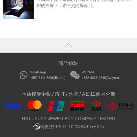
燈的照耀下，鑽石更閃耀奪目。
電話預約
WhatsApp
WeChat
+852 6111 5636(Bruce)
+852 6336 2249(Wayne)
本店接受中銀 / 渣打 / 匯豐 / AE 12個月分期
NS LUXURY JEWELLERY COMPANY LIMITED
轉數快FPSID: 102248499 (HKD)