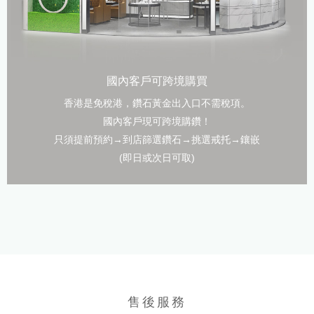
國內客戶可跨境購買
香港是免稅港，鑽石黃金出入口不需稅項。
國內客戶現可跨境購鑽！
只須提前預約→到店篩選鑽石→挑選戒托→鑲嵌
(即日或次日可取)
售後服務