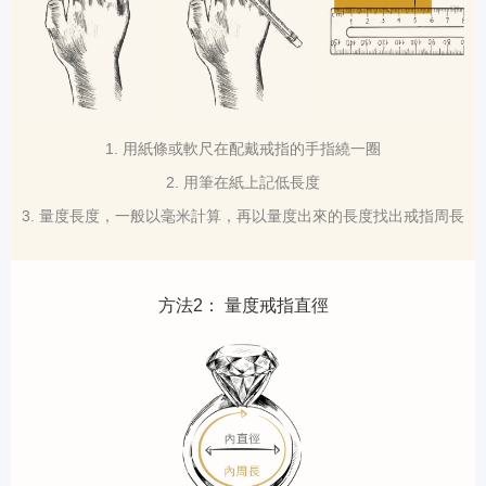
1. 用紙條或軟尺在配戴戒指的手指繞一圈
2. 用筆在紙上記低長度
3. 量度長度，一般以毫米計算，再以量度出來的長度找出戒指周長
方法2： 量度戒指直徑