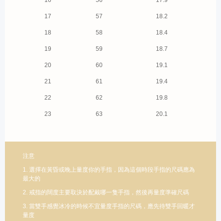
17
57
18.2
18
58
18.4
19
59
18.7
20
60
19.1
21
61
19.4
22
62
19.8
23
63
20.1
注意
1. 選擇在黃昏或晚上量度你的手指，因為這個時段手指的尺碼應為
最大的
2. 戒指的闊度主要取決於配戴哪一隻手指，然後再量度準確尺碼
3. 當雙手感覺冰冷的時候不宜量度手指的尺碼，應先待雙手回暖才
量度