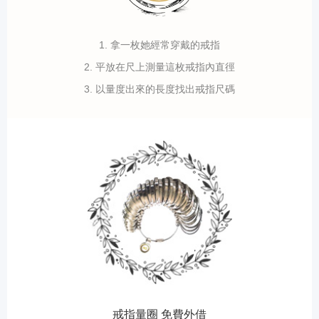
1. 拿一枚她經常穿戴的戒指
2. 平放在尺上測量這枚戒指內直徑
3. 以量度出來的長度找出戒指尺碼
戒指量圈 免費外借